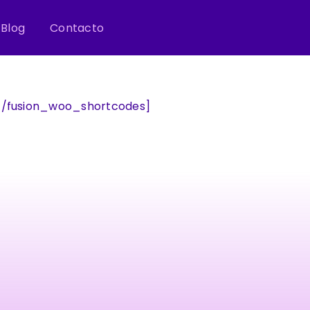
Blog
Contacto
][/fusion_woo_shortcodes]