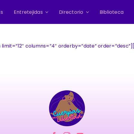
as
Entretejidas
Directorio
Biblioteca
limit=”12″ columns=”4″ orderby=”date” order=”desc”