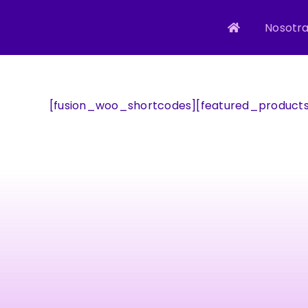
Skip
to
Nosotr
content
[fusion_woo_shortcodes][featured_products 