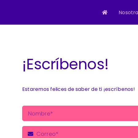
Skip
to
Nosotr
content
¡Escríbenos!
Estaremos felices de saber de ti ¡escríbenos!