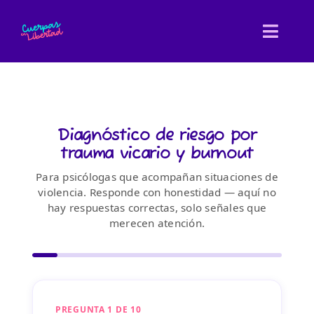
Skip
to
Toggl
content
Navig
Inicio
Nosotras
Diagnóstico de riesgo por
trauma vicario y burnout
Entretejidas
Para psicólogas que acompañan situaciones de
violencia. Responde con honestidad — aquí no
Directorio
hay respuestas correctas, solo señales que
merecen atención.
Biblioteca
Blog
PREGUNTA
1
DE 10