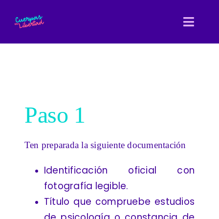
Skip
to
Toggl
content
Navig
Inicio
Nosotras
Paso 1
Entretejidas
Directorio
Ten preparada la siguiente documentación
Biblioteca
Identificación oficial con
fotografía legible.
Blog
Título que compruebe estudios
de psicología o constancia de