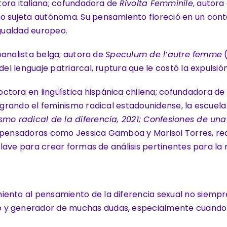
itora italiana; cofundadora de
Rivolta Femminile
, autora
mo sujeta autónoma. Su pensamiento floreció en un cont
gualdad europeo.
icoanalista belga; autora de
Speculum de l’autre femme
(
del lenguaje patriarcal, ruptura que le costó la expulsió
ctora en lingüística hispánica chilena; cofundadora de
tegrando el feminismo radical estadounidense, la escuel
ismo radical de la diferencia, 2021; Confesiones de u
 pensadoras como Jessica Gamboa y Marisol Torres, real
 clave para crear formas de análisis pertinentes para la
iento al pensamiento de la diferencia sexual no siempr
 y generador de muchas dudas, especialmente cuando l