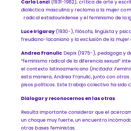
Carla Lonzi
(1931-1982), crítica de arte y escr
dialéctica masculina y reclama a la mujer co
radical estadounidense y el feminismo de la i
Luce Irigaray
(1930-), filósofa, lingüista y ps
freudiano-lacaniano y la exclusión de la mujer 
Andrea Franulic
Depix (1975-), pedagoga y do
“feminismo radical de la diferencia sexual” in
el contexto latinoamericano (
Incitada: Femin
esta manera, Andrea Franulic, junto con otras
pisos políticos. Este trabajo colectivo ha sido
Dialogar y reconocernos en las otras
Resulta importante considerar que el acercam
un choque muy fuerte, un encuentro incómodo
otras bases feministas.