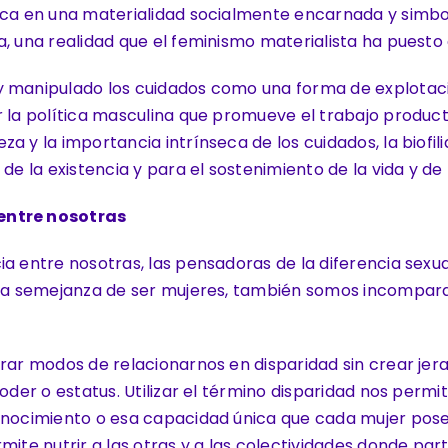
dica en una materialidad socialmente encarnada y sim
, una realidad que el feminismo materialista ha puesto e
y manipulado los cuidados como una forma de explotaci
r la política masculina que promueve el trabajo produc
 y la importancia intrínseca de los cuidados, la biofili
de la existencia y para el sostenimiento de la vida y de
 entre nosotras
ia entre nosotras, las pensadoras de la diferencia sexu
s la semejanza de ser mujeres, también somos incompa
rar modos de relacionarnos en disparidad sin crear jera
oder o estatus. Utilizar el término disparidad nos permi
conocimiento o esa capacidad única que cada mujer po
mite nutrir a las otras y a las colectividades donde pa