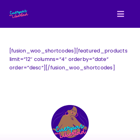
Skip
to
Toggl
content
Navig
Inicio
[fusion_woo_shortcodes][featured_products
Nosotras
limit=”12″ columns=”4″ orderby=”date”
order=”desc”][/fusion_woo_shortcodes]
Entretejidas
Directorio
Biblioteca
Blog