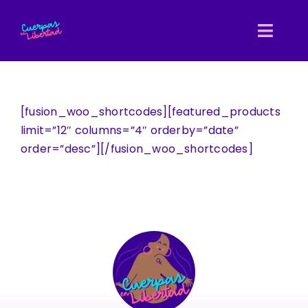
Skip
to
Toggl
content
Navig
Inicio
[fusion_woo_shortcodes][featured_products
Nosotras
limit=”12″ columns=”4″ orderby=”date”
order=”desc”][/fusion_woo_shortcodes]
Entretejidas
Directorio
Biblioteca
Blog