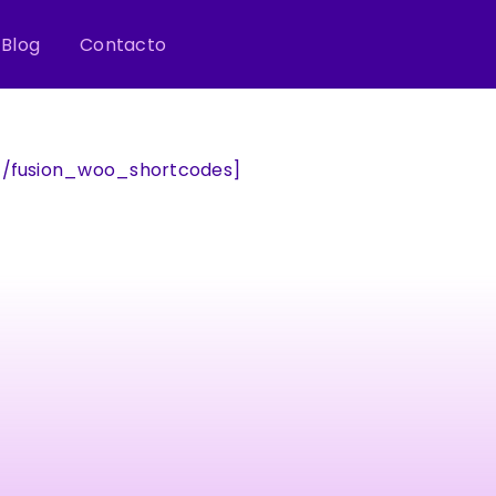
Blog
Contacto
][/fusion_woo_shortcodes]