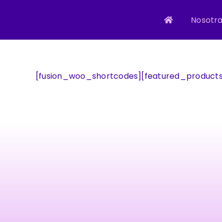
Skip
to
Nosotr
content
[fusion_woo_shortcodes][featured_products 