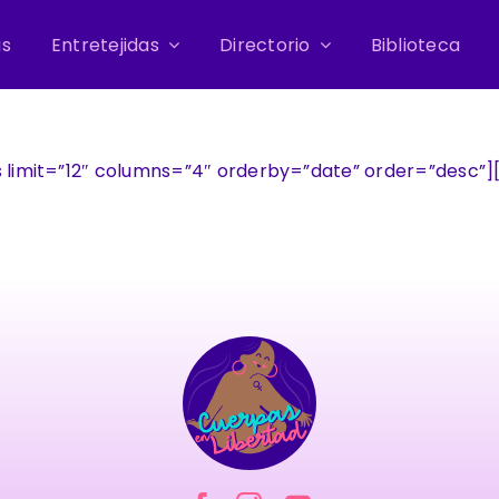
as
Entretejidas
Directorio
Biblioteca
limit=”12″ columns=”4″ orderby=”date” order=”desc”